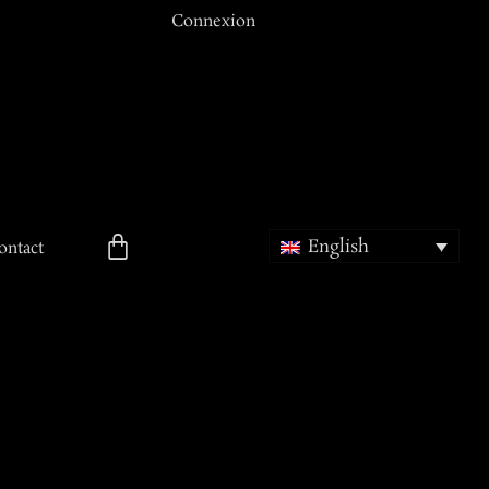
Connexion
Email ou Nom d'utilisateur
Mot de passe
Se souvenir de moi
English
ontact
ion
Mot de passe oublié ?
Inscription