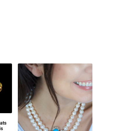
ats
is