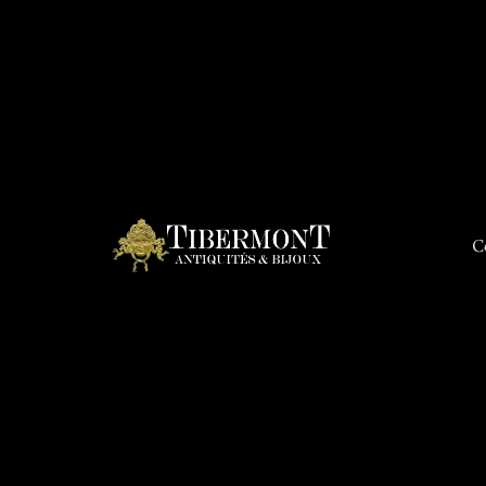
C
Connex