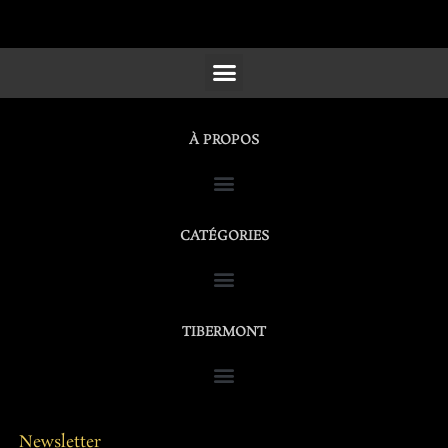
SCULPTURES, FURNITURE & WORKS OF ART
À PROPOS
CATÉGORIES
TIBERMONT
Newsletter