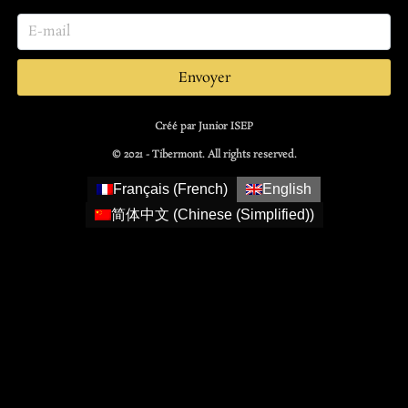
Envoyer
Créé par Junior ISEP
© 2021 - Tibermont. All rights reserved.
Français
(
French
)
English
简体中文
(
Chinese (Simplified)
)