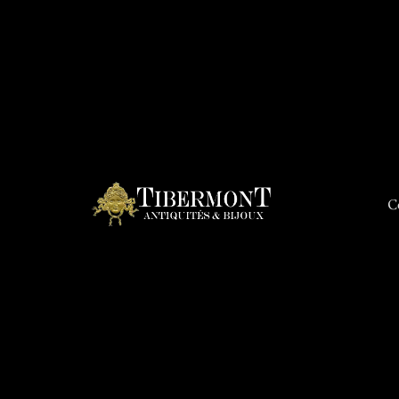
C
Connex