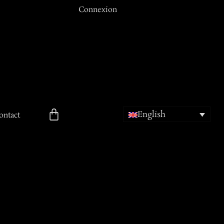
Connexion
Email ou Nom d'utilisateur
Mot de passe
English
Se souvenir de moi
ontact
ion
Mot de passe oublié ?
Inscription