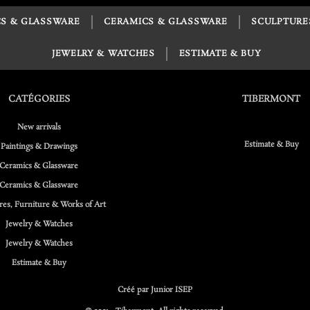
S & GLASSWARE
CERAMICS & GLASSWARE
SCULPTURE
JEWELRY & WATCHES
ESTIMATE & BUY
CATÉGORIES
TIBERMONT
New arrivals
Estimate & Buy
Paintings & Drawings
Ceramics & Glassware
Ceramics & Glassware
res, Furniture & Works of Art
Jewelry & Watches
Jewelry & Watches
Estimate & Buy
Créé par Junior ISEP