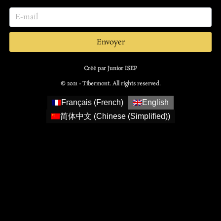
Envoyer
Créé par Junior ISEP
© 2021 - Tibermont. All rights reserved.
Français
(
French
)
English
简体中文
(
Chinese (Simplified)
)