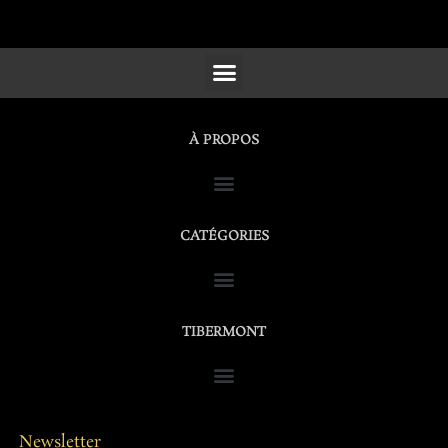
SCULPTURES, FURNITURE & WORKS OF ART
À PROPOS
CATÉGORIES
TIBERMONT
Newsletter