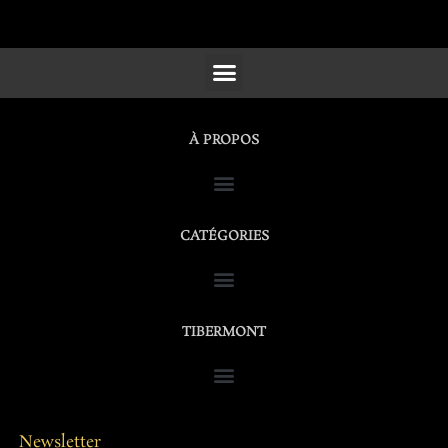
SCULPTURES, FURNITURE & WORKS OF ART
À PROPOS
CATÉGORIES
TIBERMONT
Newsletter