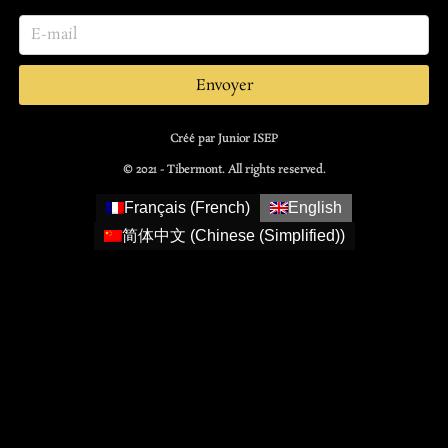
Envoyer
Créé par Junior ISEP
© 2021 - Tibermont. All rights reserved.
Français
(
French
)
English
简体中文
(
Chinese (Simplified)
)