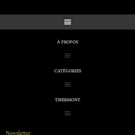
SCULPTURES, FURNITURE & WORKS OF ART
À PROPOS
CATÉGORIES
TIBERMONT
Newsletter