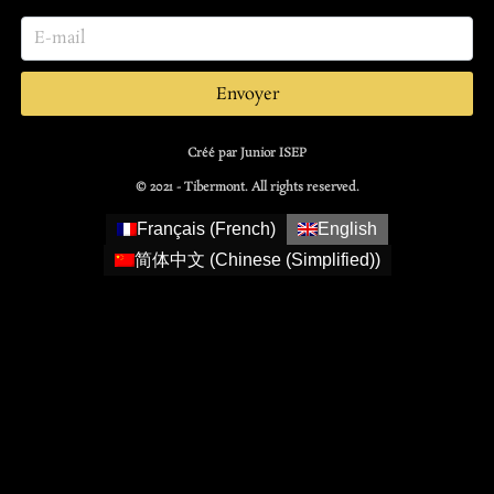
Envoyer
Créé par Junior ISEP
© 2021 - Tibermont. All rights reserved.
Français
(
French
)
English
简体中文
(
Chinese (Simplified)
)