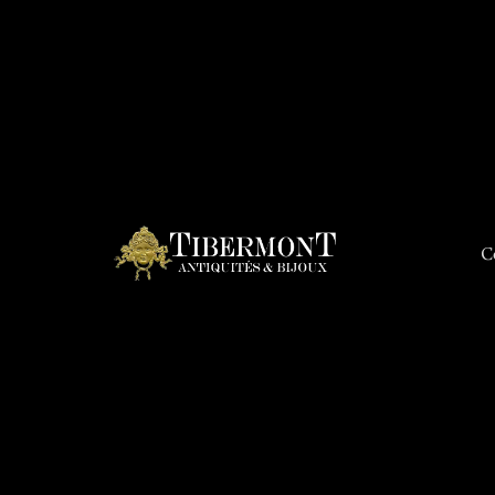
C
Connex