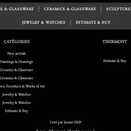
S & GLASSWARE
CERAMICS & GLASSWARE
SCULPTURE
JEWELRY & WATCHES
ESTIMATE & BUY
CATÉGORIES
TIBERMONT
New arrivals
Estimate & Buy
Paintings & Drawings
Ceramics & Glassware
Ceramics & Glassware
res, Furniture & Works of Art
Jewelry & Watches
Jewelry & Watches
Estimate & Buy
Créé par Junior ISEP