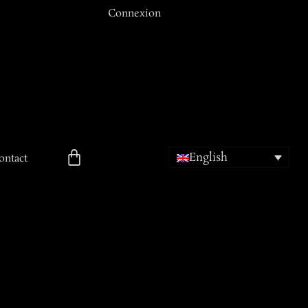
Connexion
Email ou Nom d'utilisateur
Mot de passe
English
Se souvenir de moi
ontact
ion
Mot de passe oublié ?
Inscription