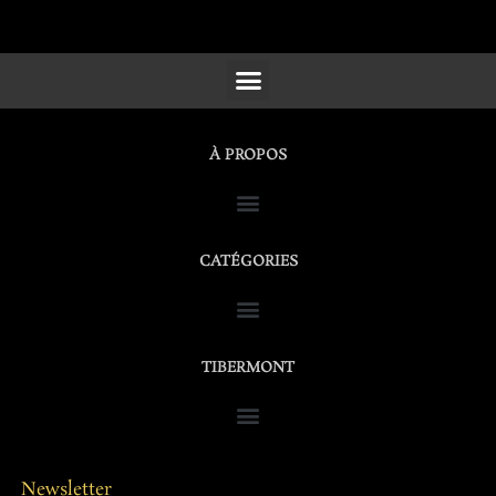
SCULPTURES, FURNITURE & WORKS OF ART
À PROPOS
CATÉGORIES
TIBERMONT
Newsletter