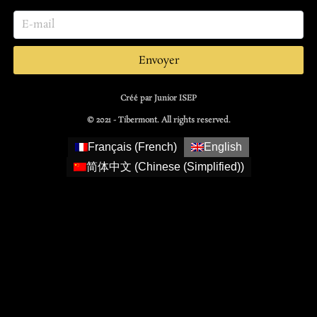
Envoyer
Créé par Junior ISEP
© 2021 - Tibermont. All rights reserved.
Français
(
French
)
English
简体中文
(
Chinese (Simplified)
)