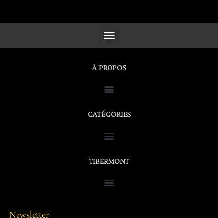
SCULPTURES, FURNITURE & WORKS OF ART
À PROPOS
CATÉGORIES
TIBERMONT
Newsletter