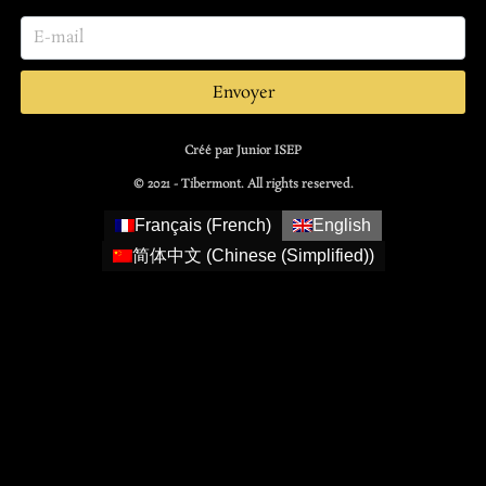
Envoyer
Créé par Junior ISEP
© 2021 - Tibermont. All rights reserved.
Français
(
French
)
English
简体中文
(
Chinese (Simplified)
)