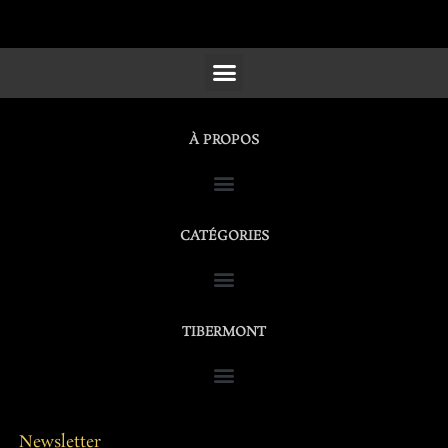
SCULPTURES, FURNITURE & WORKS OF ART
À PROPOS
CATÉGORIES
TIBERMONT
Newsletter