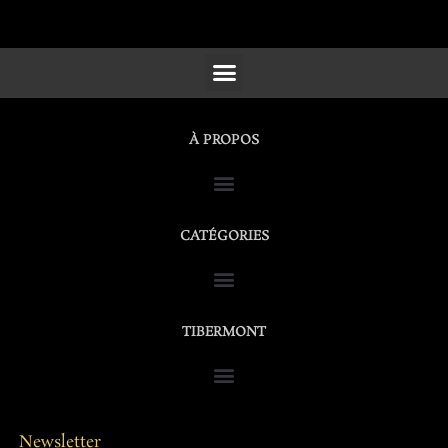
SCULPTURES, FURNITURE & WORKS OF ART
À PROPOS
CATÉGORIES
TIBERMONT
Newsletter