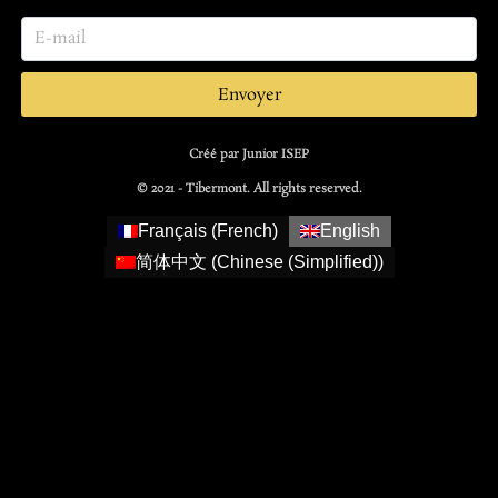
Envoyer
Créé par Junior ISEP
© 2021 - Tibermont. All rights reserved.
Français
(
French
)
English
简体中文
(
Chinese (Simplified)
)