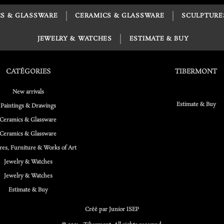
S & GLASSWARE
CERAMICS & GLASSWARE
SCULPTURE
JEWELRY & WATCHES
ESTIMATE & BUY
CATÉGORIES
TIBERMONT
New arrivals
Estimate & Buy
Paintings & Drawings
Ceramics & Glassware
Ceramics & Glassware
res, Furniture & Works of Art
Jewelry & Watches
Jewelry & Watches
Estimate & Buy
Créé par Junior ISEP