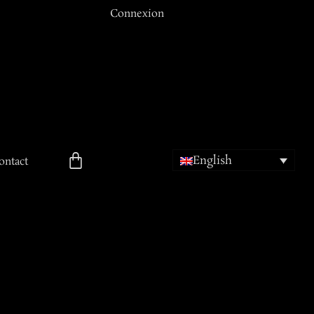
Connexion
Email ou Nom d'utilisateur
Mot de passe
English
Se souvenir de moi
ontact
ion
Mot de passe oublié ?
Inscription