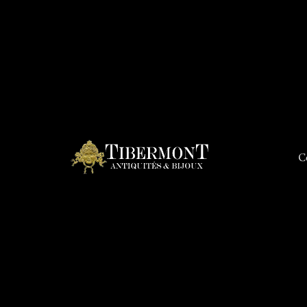
C
Connex