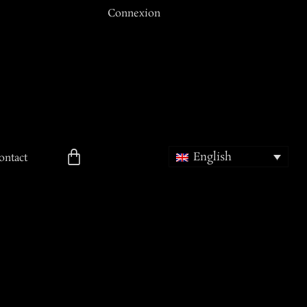
Connexion
Email ou Nom d'utilisateur
Mot de passe
English
Se souvenir de moi
ontact
ion
Mot de passe oublié ?
Inscription