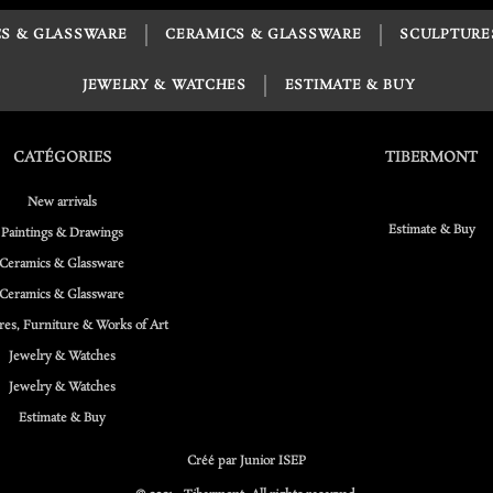
S & GLASSWARE
CERAMICS & GLASSWARE
SCULPTURE
JEWELRY & WATCHES
ESTIMATE & BUY
CATÉGORIES
TIBERMONT
New arrivals
Estimate & Buy
Paintings & Drawings
Ceramics & Glassware
Ceramics & Glassware
res, Furniture & Works of Art
Jewelry & Watches
Jewelry & Watches
Estimate & Buy
Créé par Junior ISEP