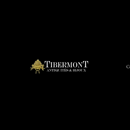
C
Connex