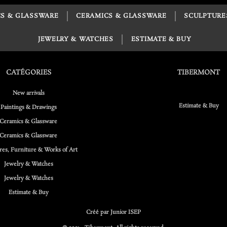
S & GLASSWARE
CERAMICS & GLASSWARE
SCULPTURE
JEWELRY & WATCHES
ESTIMATE & BUY
CATÉGORIES
TIBERMONT
New arrivals
Estimate & Buy
Paintings & Drawings
Ceramics & Glassware
Ceramics & Glassware
res, Furniture & Works of Art
Jewelry & Watches
Jewelry & Watches
Estimate & Buy
Créé par Junior ISEP