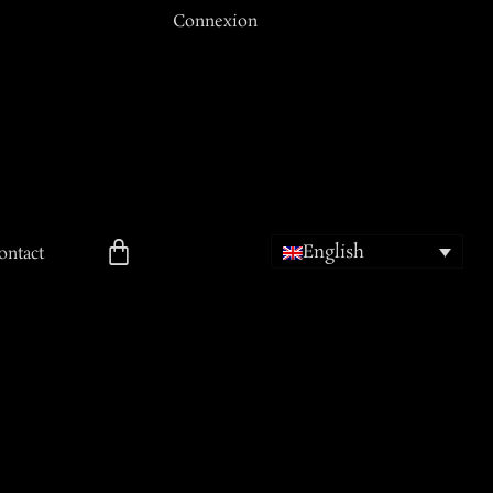
Connexion
Email ou Nom d'utilisateur
Mot de passe
English
Se souvenir de moi
ontact
ion
Mot de passe oublié ?
Inscription