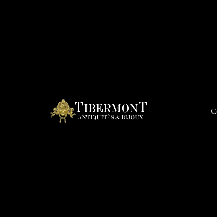
C
Connex