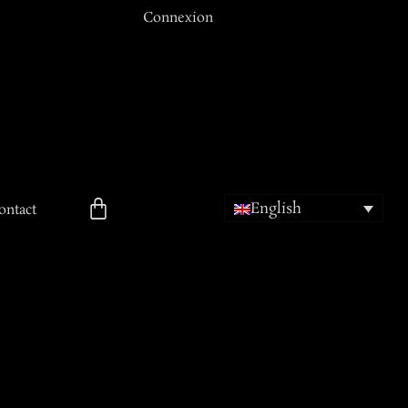
Connexion
Email ou Nom d'utilisateur
Mot de passe
English
Se souvenir de moi
ontact
ion
Mot de passe oublié ?
Inscription