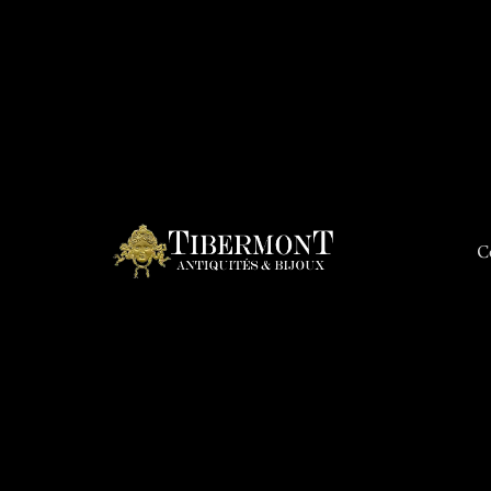
C
Connex