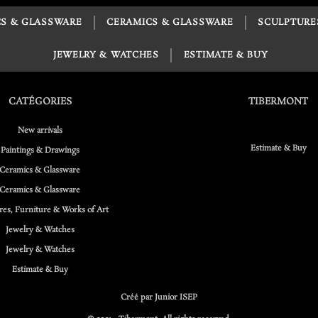
S & GLASSWARE
CERAMICS & GLASSWARE
SCULPTURE
JEWELRY & WATCHES
ESTIMATE & BUY
CATÉGORIES
TIBERMONT
New arrivals
Estimate & Buy
Paintings & Drawings
Ceramics & Glassware
Ceramics & Glassware
res, Furniture & Works of Art
Jewelry & Watches
Jewelry & Watches
Estimate & Buy
Créé par Junior ISEP