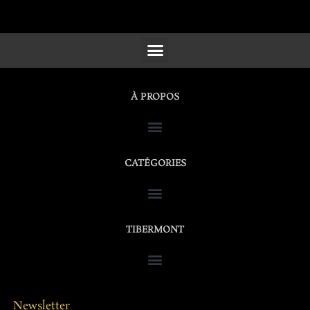
SCULPTURES, FURNITURE & WORKS OF ART
À PROPOS
CATÉGORIES
TIBERMONT
Newsletter