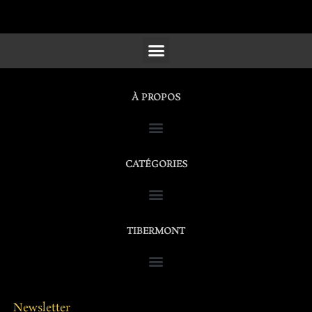
SCULPTURES, FURNITURE & WORKS OF ART
À PROPOS
CATÉGORIES
TIBERMONT
Newsletter