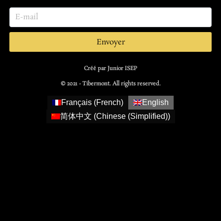
Envoyer
Créé par Junior ISEP
© 2021 - Tibermont. All rights reserved.
Français
(
French
)
English
简体中文
(
Chinese (Simplified)
)