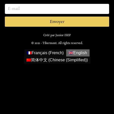
Envoyer
Créé par Junior ISEP
© 2021 - Tibermont. All rights reserved.
Français
(
French
)
English
简体中文
(
Chinese (Simplified)
)