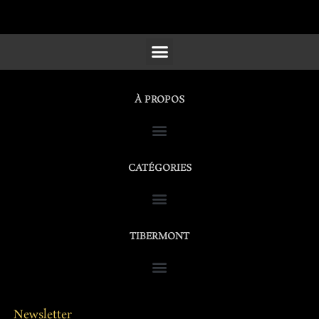
SCULPTURES, FURNITURE & WORKS OF ART
À PROPOS
CATÉGORIES
TIBERMONT
Newsletter