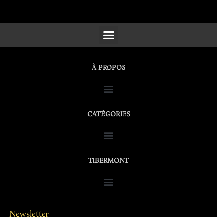
SCULPTURES, FURNITURE & WORKS OF ART
À PROPOS
CATÉGORIES
TIBERMONT
Newsletter