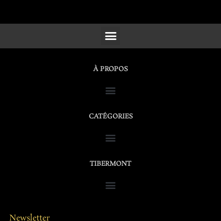
SCULPTURES, FURNITURE & WORKS OF ART
À PROPOS
CATÉGORIES
TIBERMONT
Newsletter