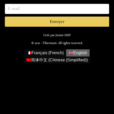
Envoyer
Créé par Junior ISEP
© 2021 - Tibermont. All rights reserved.
Français
(
French
)
English
简体中文
(
Chinese (Simplified)
)