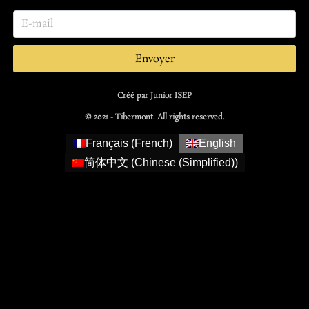
Envoyer
Créé par Junior ISEP
© 2021 - Tibermont. All rights reserved.
Français
(
French
)
English
简体中文
(
Chinese (Simplified)
)