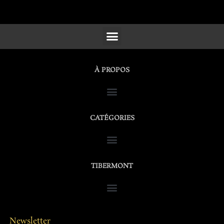
SCULPTURES, FURNITURE & WORKS OF ART
À PROPOS
CATÉGORIES
TIBERMONT
Newsletter