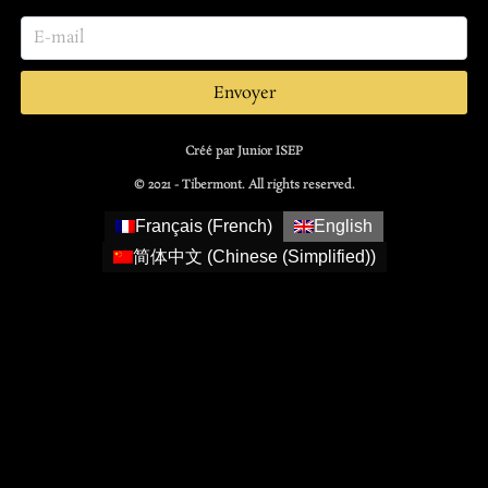
Envoyer
Créé par Junior ISEP
© 2021 - Tibermont. All rights reserved.
Français
(
French
)
English
简体中文
(
Chinese (Simplified)
)