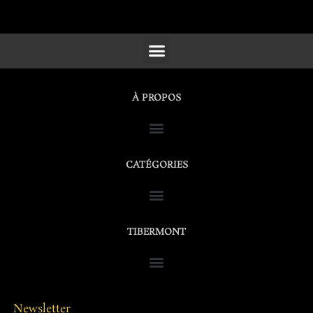
SCULPTURES, FURNITURE & WORKS OF ART
À PROPOS
CATÉGORIES
TIBERMONT
Newsletter