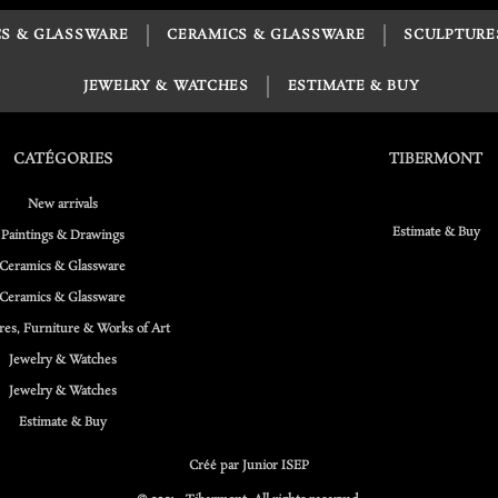
S & GLASSWARE
CERAMICS & GLASSWARE
SCULPTURE
JEWELRY & WATCHES
ESTIMATE & BUY
CATÉGORIES
TIBERMONT
New arrivals
Estimate & Buy
Paintings & Drawings
Ceramics & Glassware
Ceramics & Glassware
res, Furniture & Works of Art
Jewelry & Watches
Jewelry & Watches
Estimate & Buy
Créé par Junior ISEP