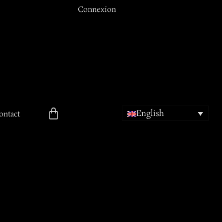
Connexion
Email ou Nom d'utilisateur
Mot de passe
English
Se souvenir de moi
ontact
ion
Mot de passe oublié ?
Inscription