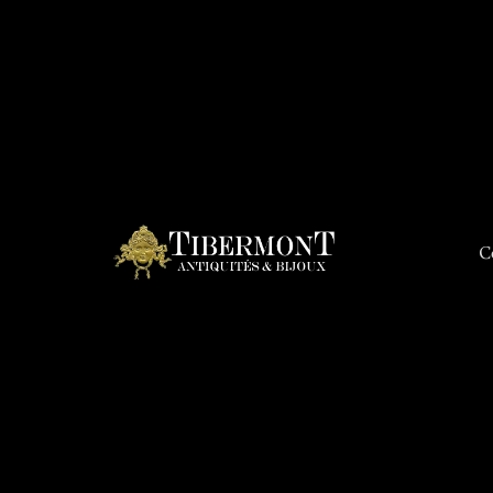
C
Connex