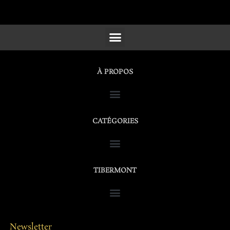
SCULPTURES, FURNITURE & WORKS OF ART
À PROPOS
CATÉGORIES
TIBERMONT
Newsletter