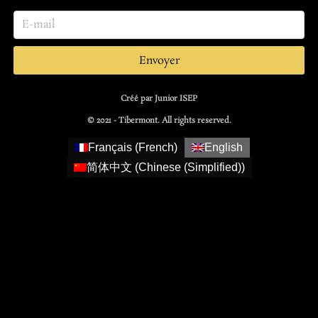
Envoyer
Créé par Junior ISEP
© 2021 - Tibermont. All rights reserved.
Français
(
French
)
English
简体中文
(
Chinese (Simplified)
)