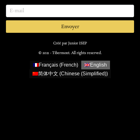
Envoyer
Créé par Junior ISEP
© 2021 - Tibermont. All rights reserved.
Français
(
French
)
English
简体中文
(
Chinese (Simplified)
)