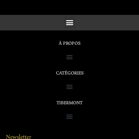
SCULPTURES, FURNITURE & WORKS OF ART
À PROPOS
CATÉGORIES
TIBERMONT
Newsletter