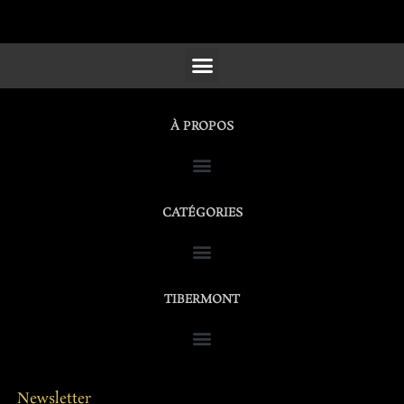
SCULPTURES, FURNITURE & WORKS OF ART
À PROPOS
CATÉGORIES
TIBERMONT
Newsletter