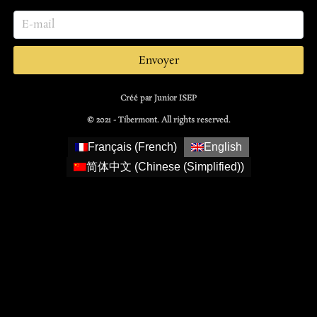
Envoyer
Créé par Junior ISEP
© 2021 - Tibermont. All rights reserved.
Français
(
French
)
English
简体中文
(
Chinese (Simplified)
)