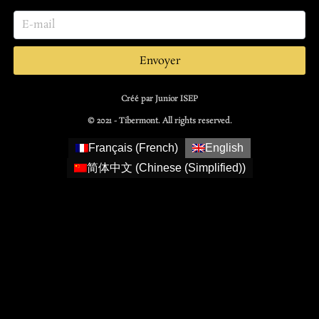
Envoyer
Créé par Junior ISEP
© 2021 - Tibermont. All rights reserved.
Français
(
French
)
English
简体中文
(
Chinese (Simplified)
)