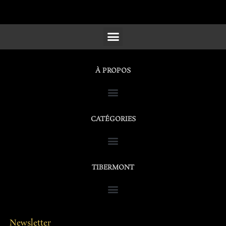
SCULPTURES, FURNITURE & WORKS OF ART
À PROPOS
CATÉGORIES
TIBERMONT
Newsletter