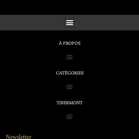
SCULPTURES, FURNITURE & WORKS OF ART
À PROPOS
CATÉGORIES
TIBERMONT
Newsletter