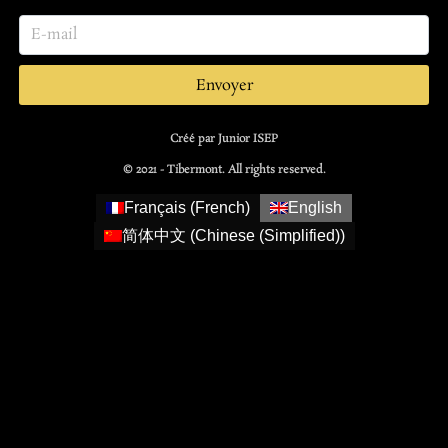
Envoyer
Créé par Junior ISEP
© 2021 - Tibermont. All rights reserved.
Français
(
French
)
English
简体中文
(
Chinese (Simplified)
)