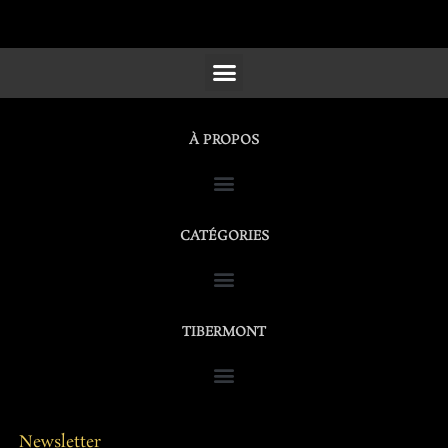
SCULPTURES, FURNITURE & WORKS OF ART
À PROPOS
CATÉGORIES
TIBERMONT
Newsletter