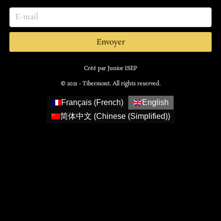
Envoyer
Créé par Junior ISEP
© 2021 - Tibermont. All rights reserved.
Français
(
French
)
English
简体中文
(
Chinese (Simplified)
)