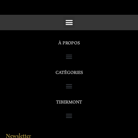
SCULPTURES, FURNITURE & WORKS OF ART
À PROPOS
CATÉGORIES
TIBERMONT
Newsletter