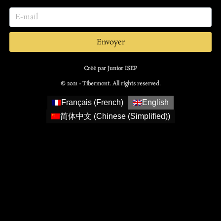
Envoyer
Créé par Junior ISEP
© 2021 - Tibermont. All rights reserved.
Français
(
French
)
English
简体中文
(
Chinese (Simplified)
)