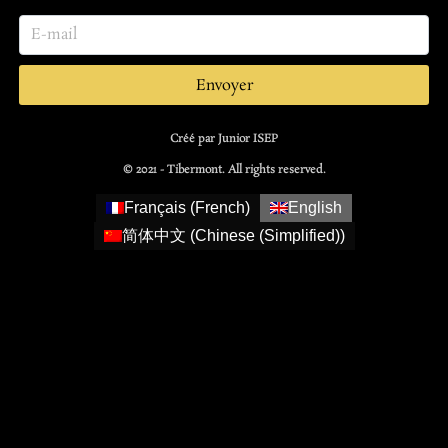
Envoyer
Créé par Junior ISEP
© 2021 - Tibermont. All rights reserved.
Français
(
French
)
English
简体中文
(
Chinese (Simplified)
)