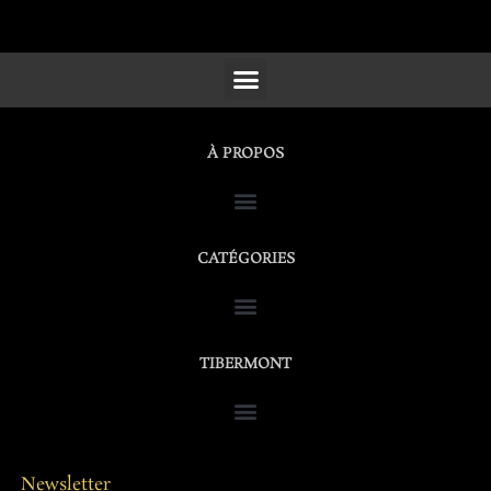
SCULPTURES, FURNITURE & WORKS OF ART
À PROPOS
CATÉGORIES
TIBERMONT
Newsletter