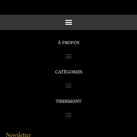
SCULPTURES, FURNITURE & WORKS OF ART
À PROPOS
CATÉGORIES
TIBERMONT
Newsletter