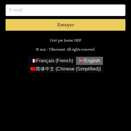
Envoyer
Créé par Junior ISEP
© 2021 - Tibermont. All rights reserved.
Français
(
French
)
English
简体中文
(
Chinese (Simplified)
)