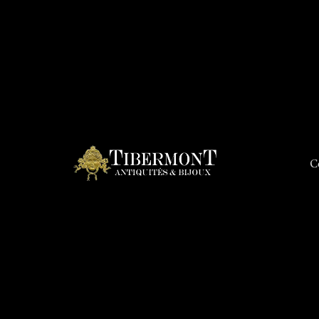
C
Connex