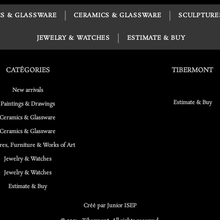
S & GLASSWARE
CERAMICS & GLASSWARE
SCULPTURE
JEWELRY & WATCHES
ESTIMATE & BUY
CATÉGORIES
TIBERMONT
New arrivals
Estimate & Buy
Paintings & Drawings
Ceramics & Glassware
Ceramics & Glassware
res, Furniture & Works of Art
Jewelry & Watches
Jewelry & Watches
Estimate & Buy
Créé par Junior ISEP