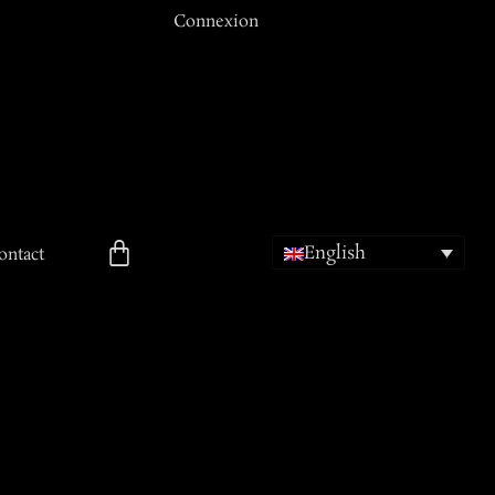
Connexion
Email ou Nom d'utilisateur
Mot de passe
English
Se souvenir de moi
ontact
ion
Mot de passe oublié ?
Inscription