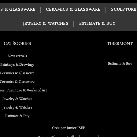
S & GLASSWARE
CERAMICS & GLASSWARE
SCULPTURE
JEWELRY & WATCHES
ESTIMATE & BUY
CATÉGORIES
TIBERMONT
New arrivals
Estimate & Buy
Paintings & Drawings
Ceramics & Glassware
Ceramics & Glassware
res, Furniture & Works of Art
Jewelry & Watches
Jewelry & Watches
Estimate & Buy
Créé par Junior ISEP