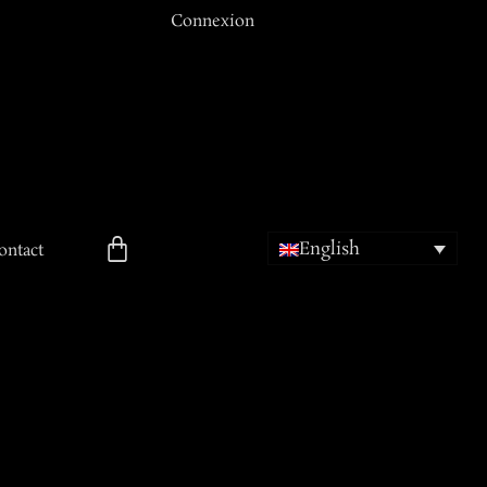
Connexion
Email ou Nom d'utilisateur
Mot de passe
English
Se souvenir de moi
ontact
ion
Mot de passe oublié ?
Inscription