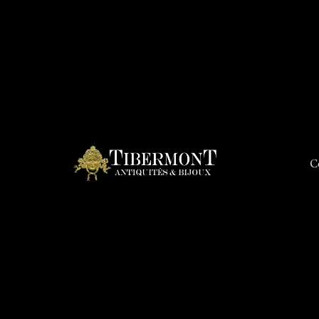
C
Connex