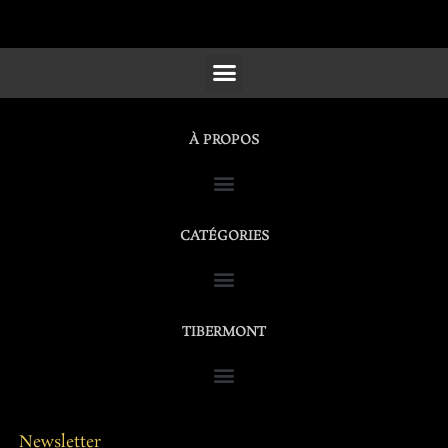
SCULPTURES, FURNITURE & WORKS OF ART
À PROPOS
CATÉGORIES
TIBERMONT
Newsletter