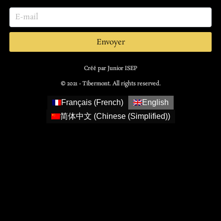
Envoyer
Créé par Junior ISEP
© 2021 - Tibermont. All rights reserved.
Français
(
French
)
English
简体中文
(
Chinese (Simplified)
)