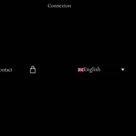
Connexion
Email ou Nom d'utilisateur
Mot de passe
English
Se souvenir de moi
ontact
ion
Mot de passe oublié ?
Inscription