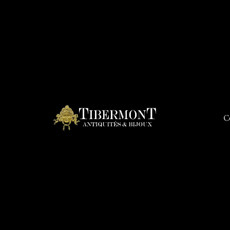
C
Connex