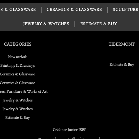
S & GLASSWARE
CERAMICS & GLASSWARE
SCULPTURE
JEWELRY & WATCHES
ESTIMATE & BUY
CATÉGORIES
TIBERMONT
New arrivals
Estimate & Buy
Paintings & Drawings
Ceramics & Glassware
Ceramics & Glassware
res, Furniture & Works of Art
Jewelry & Watches
Jewelry & Watches
Estimate & Buy
Créé par Junior ISEP