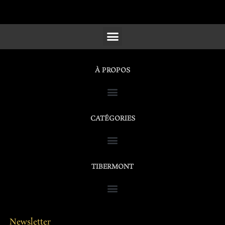
SCULPTURES, FURNITURE & WORKS OF ART
À PROPOS
CATÉGORIES
TIBERMONT
Newsletter