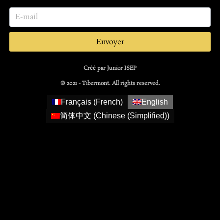
Envoyer
Créé par Junior ISEP
© 2021 - Tibermont. All rights reserved.
Français
(
French
)
English
简体中文
(
Chinese (Simplified)
)