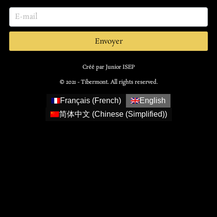
Envoyer
Créé par Junior ISEP
© 2021 - Tibermont. All rights reserved.
Français
(
French
)
English
简体中文
(
Chinese (Simplified)
)