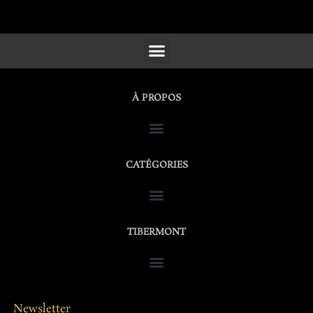
SCULPTURES, FURNITURE & WORKS OF ART
À PROPOS
CATÉGORIES
TIBERMONT
Newsletter