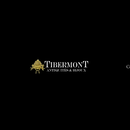
C
Connex