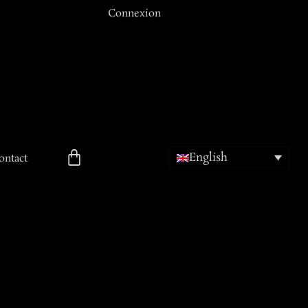
Connexion
Email ou Nom d'utilisateur
Mot de passe
English
Se souvenir de moi
ontact
ion
Mot de passe oublié ?
Inscription