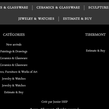
S & GLASSWARE
CERAMICS & GLASSWARE
SCULPTURE
JEWELRY & WATCHES
ESTIMATE & BUY
CATÉGORIES
TIBERMONT
New arrivals
Estimate & Buy
Paintings & Drawings
Ceramics & Glassware
Ceramics & Glassware
res, Furniture & Works of Art
Jewelry & Watches
Jewelry & Watches
Estimate & Buy
Créé par Junior ISEP