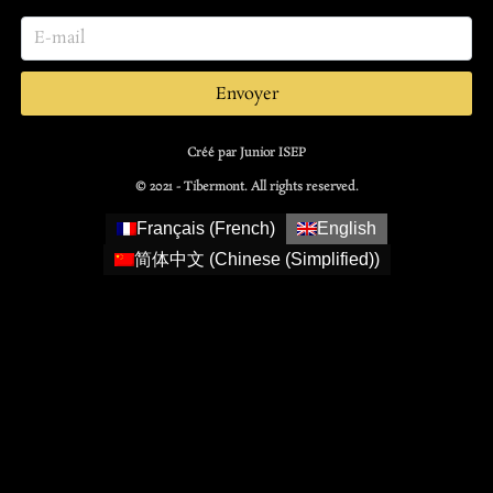
Envoyer
Créé par Junior ISEP
© 2021 - Tibermont. All rights reserved.
Français
(
French
)
English
简体中文
(
Chinese (Simplified)
)