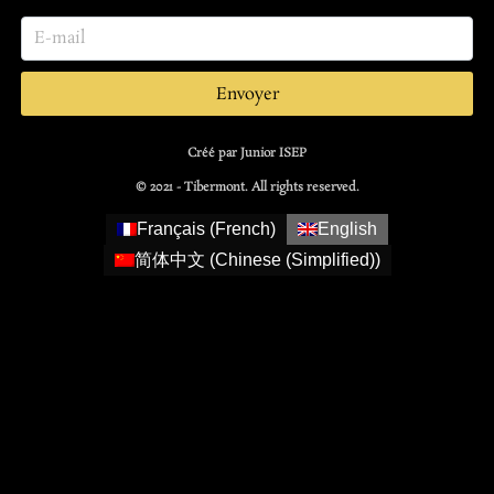
Envoyer
Créé par Junior ISEP
© 2021 - Tibermont. All rights reserved.
Français
(
French
)
English
简体中文
(
Chinese (Simplified)
)