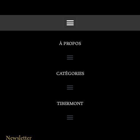
SCULPTURES, FURNITURE & WORKS OF ART
À PROPOS
CATÉGORIES
TIBERMONT
Newsletter